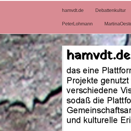
hamvdt.de
Debattenkultur
PeterLohmann
MartinaOest