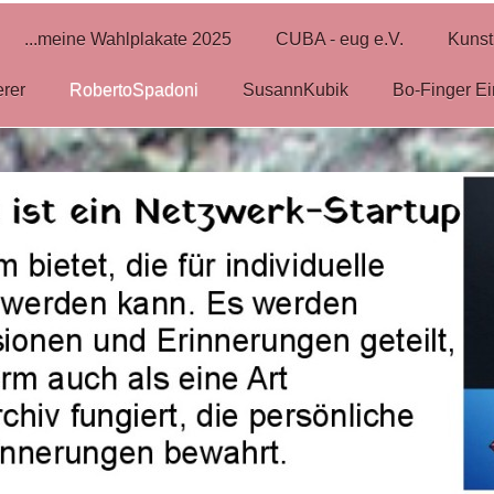
...meine Wahlplakate 2025
CUBA - eug e.V.
Kunst
erer
RobertoSpadoni
SusannKubik
Bo-Finger Ei